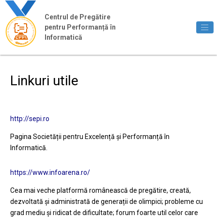
Jump to main content
Centrul de Pregătire
pentru Performanță în
Informatică
Linkuri utile
http://sepi.ro
Pagina Societății pentru Excelență și Performanță în
Informatică.
https://www.infoarena.ro/
Cea mai veche platformă românească de pregătire, creată,
dezvoltată și administrată de generații de olimpici; probleme cu
grad mediu și ridicat de dificultate; forum foarte util celor care