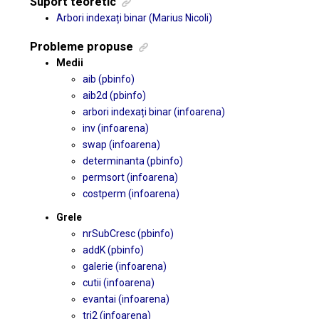
Suport teoretic
Arbori indexați binar (Marius Nicoli)
Probleme propuse
Medii
aib (pbinfo)
aib2d (pbinfo)
arbori indexați binar (infoarena)
inv (infoarena)
swap (infoarena)
determinanta (pbinfo)
permsort (infoarena)
costperm (infoarena)
Grele
nrSubCresc (pbinfo)
addK (pbinfo)
galerie (infoarena)
cutii (infoarena)
evantai (infoarena)
tri2 (infoarena)