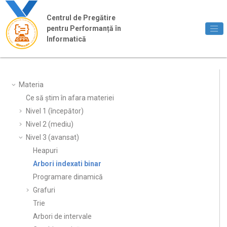
Jump to main content
Centrul de Pregătire
pentru Performanță în
Informatică
Materia
Ce să știm în afara materiei
Nivel 1 (începător)
Nivel 2 (mediu)
Nivel 3 (avansat)
Heapuri
Arbori indexati binar
Programare dinamică
Grafuri
Trie
Arbori de intervale