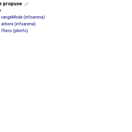
e propuse
e
rangeMode (infoarena)
arbore (infoarena)
fSecv (pbinfo)