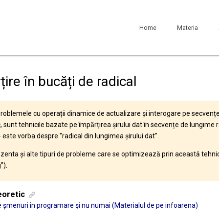
Home
Materia
ire în bucăți de radical
roblemele cu operații dinamice de actualizare și interogare pe secvențe, o
, sunt tehnicile bazate pe împărțirea șirului dat în secvențe de lungime 
- este vorba despre "radical din lungimea șirului dat".
enta și alte tipuri de probleme care se optimizează prin această tehn
").
eoretic
 șmenuri în programare și nu numai (Materialul de pe infoarena)