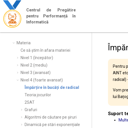
Jump to main content
Centrul de Pregătire
pentru Performanță în
Informatică
Materia
Împărț
Ce să știm în afara materiei
Nivel 1 (începător)
Nivel 2 (mediu)
Pentru p
Nivel 3 (avansat)
AINT etc
radical) 
Nivel 4 (foarte avansat)
Împărțire în bucăți de radical
Vom prez
Teoria jocurilor
lui Bațog
2SAT
Grafuri
Suport t
Algoritmi de căutare pe șiruri
Multe
Dinamică pe stări exponențiale