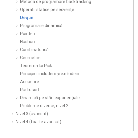
Metoda de programare backtracking
Operații statice pe secvențe
Deque
Programare dinamică
Pointeri
Hashuri
Combinatorică
Geometrie
Teorema lui Pick
Principiul includerii și excluderii
Acoperire
Radix sort
Dinamică pe stări exponențiale
Probleme diverse, nivel 2
Nivel 3 (avansat)
Nivel 4 (foarte avansat)