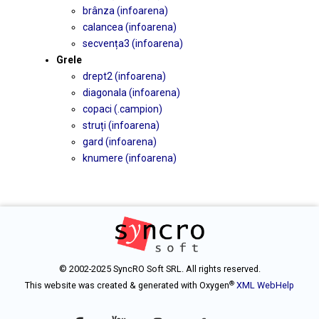
brânza (infoarena)
calancea (infoarena)
secvența3 (infoarena)
Grele
drept2 (infoarena)
diagonala (infoarena)
copaci (.campion)
struți (infoarena)
gard (infoarena)
knumere (infoarena)
© 2002-2025 SyncRO Soft SRL. All rights reserved.
®
This website was created & generated with Oxygen
XML WebHelp