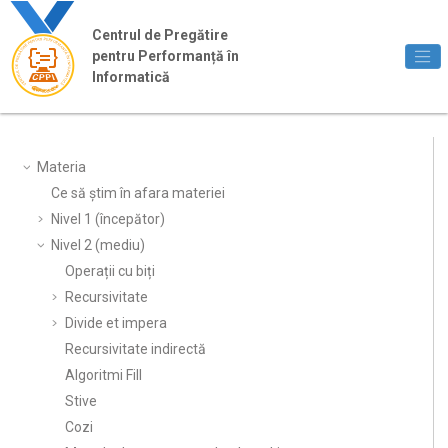
Jump to main content
Centrul de Pregătire
pentru Performanță în
Informatică
Materia
Ce să știm în afara materiei
Nivel 1 (începător)
Nivel 2 (mediu)
Operații cu biți
Recursivitate
Divide et impera
Recursivitate indirectă
Algoritmi Fill
Stive
Cozi