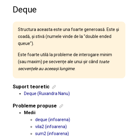
Deque
Structura aceasta este una foarte generoasă. Este și
coadă, și stivă (numele vinde de la "double ended
queue").
Este foarte utilă la probleme de interogare minim
(sau maxim) pe secvențe ale unui șir când
toate
secvențele au aceeași lungime
.
Suport teoretic
Deque (Ruxandra Nanu)
Probleme propuse
Medii
deque (infoarena)
vila2 (infoarena)
sum2 (infoarena)