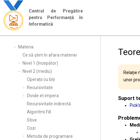
Jump to main content
Centrul de Pregătire
pentru Performanță în
Informatică
Materia
Teore
Ce să știm în afara materiei
Nivel 1 (începător)
Nivel 2 (mediu)
Relație 
Operații cu biți
unor pro
Recursivitate
Divide et impera
Suport t
Recursivitate indirectă
Pick'
Algoritmi Fill
Problem
Stive
Medi
Cozi
Metoda de programare
Grel