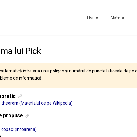
Home
Materia
ma lui Pick
matematică între aria unui poligon și numărul de puncte laticeale de pe c
bleme de informatică.
eoretic
s theorem (Materialul de pe Wikipedia)
e propuse
i
copaci (infoarena)
e