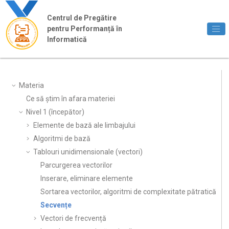
Jump to main content
Centrul de Pregătire
pentru Performanță în
Informatică
Materia
Ce să știm în afara materiei
Nivel 1 (începător)
Elemente de bază ale limbajului
Algoritmi de bază
Tablouri unidimensionale (vectori)
Parcurgerea vectorilor
Inserare, eliminare elemente
Sortarea vectorilor, algoritmi de complexitate pătratică
Secvențe
Vectori de frecvență