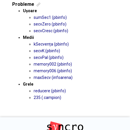
Probleme
Ușoare
sumSec1 (pbinfo)
secvZero (pbinfo)
secvCresc (pbinfo)
Medii
kSecvența (pbinfo)
secvK (pbinfo)
secvPal (pbinfo)
memory002 (pbinfo)
memory006 (pbinfo)
maxSecv (infoarena)
Grele
reducere (pbinfo)
235 (.campion)