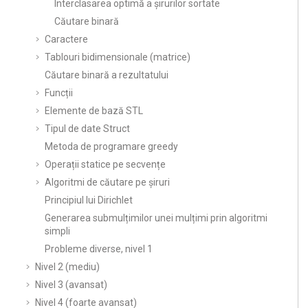
Interclasarea optimă a șirurilor sortate
Căutare binară
Caractere
Tablouri bidimensionale (matrice)
Căutare binară a rezultatului
Funcții
Elemente de bază STL
Tipul de date Struct
Metoda de programare greedy
Operații statice pe secvențe
Algoritmi de căutare pe șiruri
Principiul lui Dirichlet
Generarea submulțimilor unei mulțimi prin algoritmi
simpli
Probleme diverse, nivel 1
Nivel 2 (mediu)
Nivel 3 (avansat)
Nivel 4 (foarte avansat)