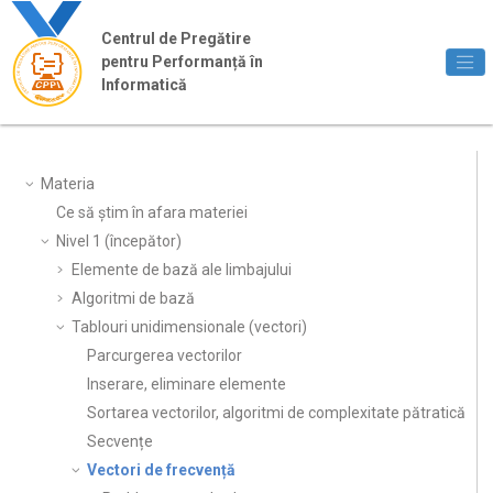
Jump to main content
Centrul de Pregătire
pentru Performanță în
Informatică
Materia
Ce să știm în afara materiei
Nivel 1 (începător)
Elemente de bază ale limbajului
Algoritmi de bază
Tablouri unidimensionale (vectori)
Parcurgerea vectorilor
Inserare, eliminare elemente
Sortarea vectorilor, algoritmi de complexitate pătratică
Secvențe
Vectori de frecvență