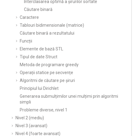
Interclasarea optimă a șirurilor sortate
Căutare binară
Caractere
Tablouri bidimensionale (matrice)
Căutare binară a rezultatului
Funcții
Elemente de bază STL
Tipul de date Struct
Metoda de programare greedy
Operații statice pe secvențe
Algoritmi de căutare pe șiruri
Principiul lui Dirichlet
Generarea submulțimilor unei mulțimi prin algoritmi
simpli
Probleme diverse, nivel 1
Nivel 2 (mediu)
Nivel 3 (avansat)
Nivel 4 (foarte avansat)