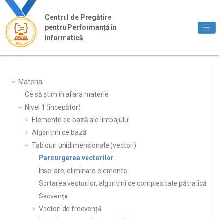
Jump to main content
Centrul de Pregătire
pentru Performanță în
Informatică
Materia
Ce să știm în afara materiei
Nivel 1 (începător)
Elemente de bază ale limbajului
Algoritmi de bază
Tablouri unidimensionale (vectori)
Parcurgerea vectorilor
Inserare, eliminare elemente
Sortarea vectorilor, algoritmi de complexitate pătratică
Secvențe
Vectori de frecvență