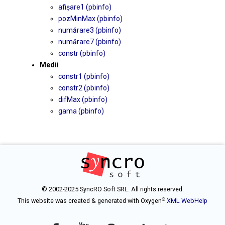
afișare1 (pbinfo)
pozMinMax (pbinfo)
numărare3 (pbinfo)
numărare7 (pbinfo)
constr (pbinfo)
Medii
constr1 (pbinfo)
constr2 (pbinfo)
difMax (pbinfo)
gama (pbinfo)
© 2002-2025 SyncRO Soft SRL. All rights reserved.
®
This website was created & generated with Oxygen
XML WebHelp