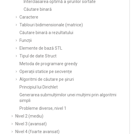
Interclasarea optimă a șirurilor sortate
Căutare binară
Caractere
Tablouri bidimensionale (matrice)
Căutare binară a rezultatului
Funcții
Elemente de bază STL
Tipul de date Struct
Metoda de programare greedy
Operații statice pe secvențe
Algoritmi de căutare pe șiruri
Principiul lui Dirichlet
Generarea submulțimilor unei mulțimi prin algoritmi
simpli
Probleme diverse, nivel 1
Nivel 2 (mediu)
Nivel 3 (avansat)
Nivel 4 (foarte avansat)