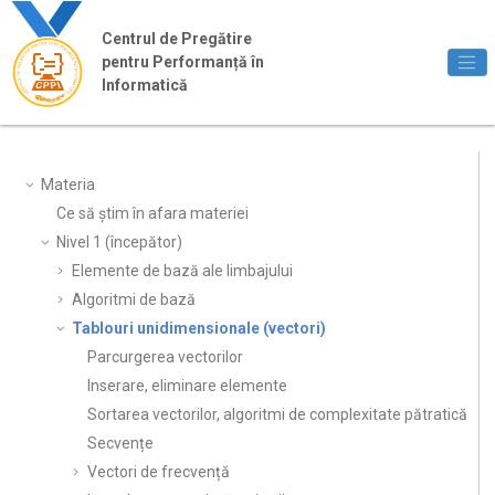
Jump to main content
Centrul de Pregătire
pentru Performanță în
Informatică
Materia
Ce să știm în afara materiei
Nivel 1 (începător)
Elemente de bază ale limbajului
Algoritmi de bază
Tablouri unidimensionale (vectori)
Parcurgerea vectorilor
Inserare, eliminare elemente
Sortarea vectorilor, algoritmi de complexitate pătratică
Secvențe
Vectori de frecvență